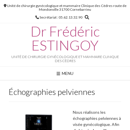
Skip
Unité de chirurgie gynécologique et mammaire Clinique des Cèdres route de
to
Mondonville 31700 Cornebarrieu
content
Secrétariat : 05.62.13.32.90
Dr Frédéric
ESTINGOY
UNITÉ DE CHIRURGIE GYNÉCOLOGIQUE ET MAMMAIRE CLINIQUE
DES CÈDRES
MENU
Échographies pelviennes
Nous réalisons les
échographies pelviennes à
visée gynécologique. Afin